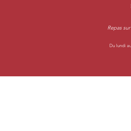
Repas sur
Du lundi a
79 Rue S
© 2022 par Mais